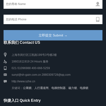
联系我们 Contact US
上海市闵行区江凯路199号3号楼2楼
18601611919 24 Hours 服务
021-51096988 400-666-5259
sunyl@sh-gain.com.cn 2880309728@qq.com
http://www.szhe.cn
关键词：
公寓锁
、
人行通道闸
、
电梯控制器
、
磁力锁
、
电插锁
快捷入口 Quick Entry