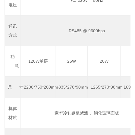
AC 220V ，50Hz
电压
通讯
RS485 @ 9600bps
方式
功
120W单层
25W
20W
耗
尺 寸
2200*750*200mm
835*270*90mm
1265*270*90mm
1695
机体
豪华冷轧钢板烤漆 、钢化玻璃面板
材质