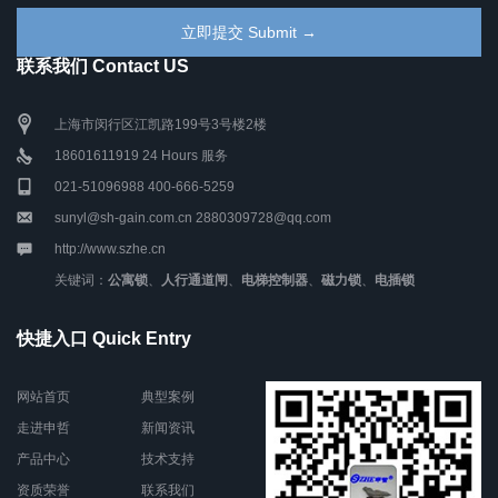
联系我们 Contact US
上海市闵行区江凯路199号3号楼2楼
18601611919 24 Hours 服务
021-51096988 400-666-5259
sunyl@sh-gain.com.cn 2880309728@qq.com
http://www.szhe.cn
关键词：
公寓锁
、
人行通道闸
、
电梯控制器
、
磁力锁
、
电插锁
快捷入口 Quick Entry
网站首页
典型案例
走进申哲
新闻资讯
产品中心
技术支持
资质荣誉
联系我们