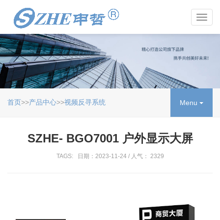
Toggl
navig
首页
>>
产品中心
>>
视频反寻系统
Menu
SZHE- BGO7001 户外显示大屏
TAGS: 日期：2023-11-24 / 人气： 2329