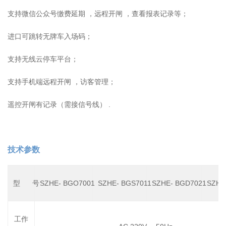
支持微信公众号缴费延期 ，远程开闸 ，查看报表记录等；
进口可跳转无牌车入场码；
支持无线云停车平台；
支持手机端远程开闸 ，访客管理；
遥控开闸有记录（需接信号线） .
技术参数
型 号
SZHE- BGO7001
SZHE- BGS7011
SZHE- BGD7021
SZHE
工作