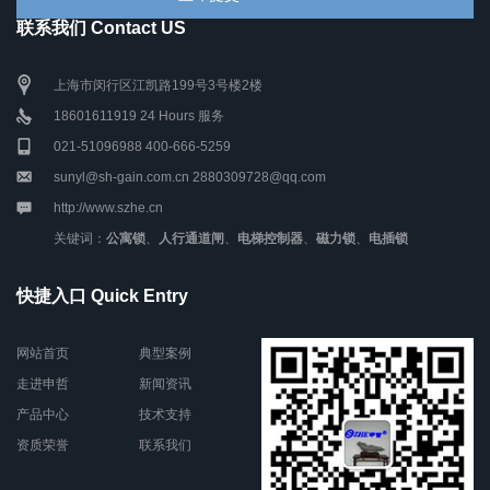
联系我们 Contact US
上海市闵行区江凯路199号3号楼2楼
18601611919 24 Hours 服务
021-51096988 400-666-5259
sunyl@sh-gain.com.cn 2880309728@qq.com
http://www.szhe.cn
关键词：
公寓锁
、
人行通道闸
、
电梯控制器
、
磁力锁
、
电插锁
快捷入口 Quick Entry
网站首页
典型案例
走进申哲
新闻资讯
产品中心
技术支持
资质荣誉
联系我们